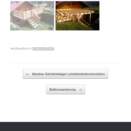
Veröffentlicht in
REFERENZEN
.
Beitragsnavigation
←
Neubau Getränkelager Leimbinderkonstruktion
Balkonsanierung
→