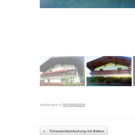
Veröffentlicht in
REFERENZEN
.
Beitragsnavigation
←
Terrassenüberdachung mit Balkon