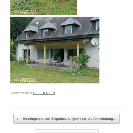
Veröffentlicht in
REFERENZEN
.
Beitragsnavigation
←
Holzriegelbau auf Ziegelbau aufgestockt, Außenschalung…