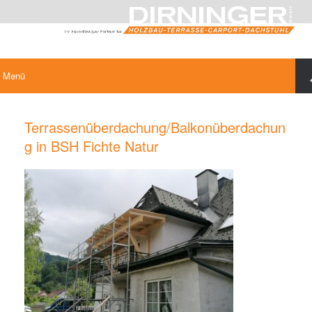
Menü
Terrassenüberdachung/Balkonüberdachun
g in BSH Fichte Natur