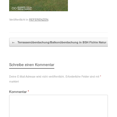
Veröffentlicht in
REFERENZEN
.
Beitragsnavigation
←
Terrassenüberdachung/Balkonüberdachung in BSH Fichte Natur
Schreibe einen Kommentar
Deine E-Mail-Adresse wird nicht veröffentlicht.
Erforderliche Felder sind mit
*
markiert
Kommentar
*