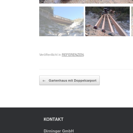
Veröffentlicht in
REFERENZEN
.
Beitragsnavigation
←
Gartenhaus mit Doppelcarport
KONTAKT
Dirninger GmbH