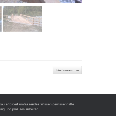
Lärchenzaun
→
bau erfordert umfassendes Wissen gewissenhafte
ung und präzises Arbeiten.