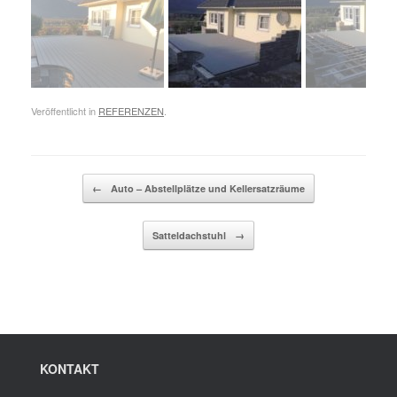
Veröffentlicht in
REFERENZEN
.
Beitragsnavigation
←
Auto – Abstellplätze und Kellersatzräume
Satteldachstuhl
→
KONTAKT