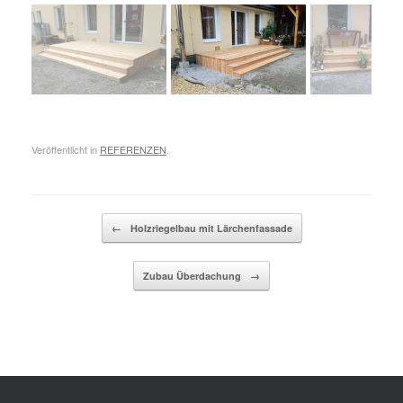
Veröffentlicht in
REFERENZEN
.
Beitragsnavigation
←
Holzriegelbau mit Lärchenfassade
Zubau Überdachung
→