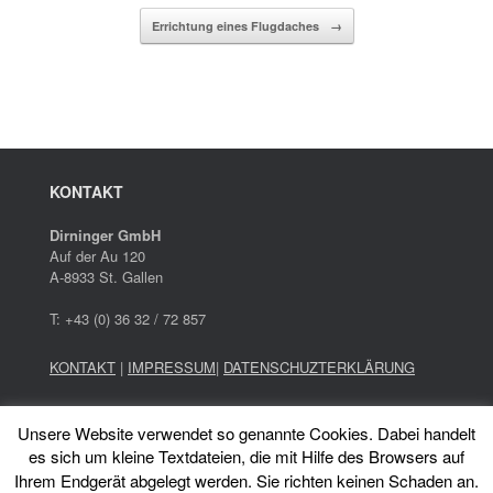
Errichtung eines Flugdaches
→
KONTAKT
Dirninger GmbH
Auf der Au 120
A-8933 St. Gallen
T: +43 (0) 36 32 / 72 857
KONTAKT
|
IMPRESSUM
|
DATENSCHUZTERKLÄRUNG
Holzbau erfordert umfassendes Wissen gewissenhafte
Unsere Website verwendet so genannte Cookies. Dabei handelt
Planung und präzises Arbeiten.
es sich um kleine Textdateien, die mit Hilfe des Browsers auf
Wir bieten Dachstühle, Carport, Terrassen, Zu- und
Ihrem Endgerät abgelegt werden. Sie richten keinen Schaden an.