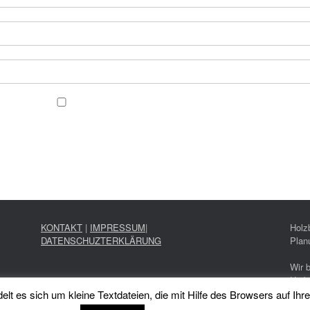
KONTAKT
|
IMPRESSUM
|
Holz
DATENSCHUZTERKLÄRUNG
Plan
Wir 
Umba
t es sich um kleine Textdateien, die mit Hilfe des Browsers auf Ihr