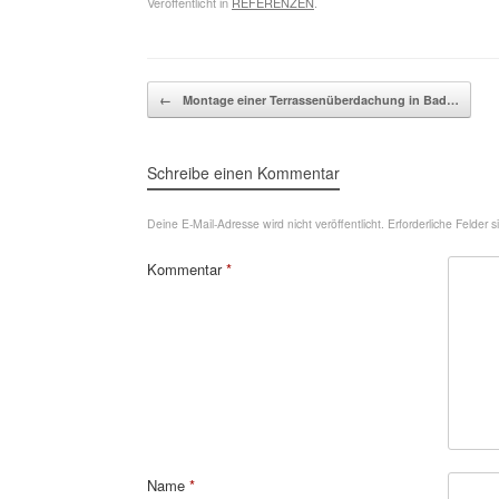
Veröffentlicht in
REFERENZEN
.
Beitragsnavigation
←
Montage einer Terrassenüberdachung in Bad…
Schreibe einen Kommentar
Deine E-Mail-Adresse wird nicht veröffentlicht.
Erforderliche Felder 
Kommentar
*
Name
*