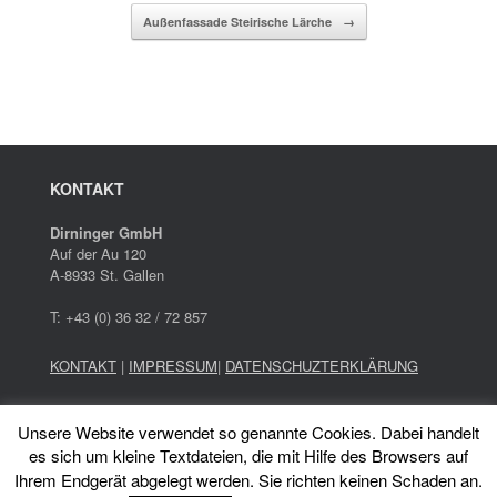
Außenfassade Steirische Lärche
→
KONTAKT
Dirninger GmbH
Auf der Au 120
A-8933 St. Gallen
T: +43 (0) 36 32 / 72 857
KONTAKT
|
IMPRESSUM
|
DATENSCHUZTERKLÄRUNG
Holzbau erfordert umfassendes Wissen gewissenhafte
Unsere Website verwendet so genannte Cookies. Dabei handelt
Planung und präzises Arbeiten.
es sich um kleine Textdateien, die mit Hilfe des Browsers auf
Wir bieten Dachstühle, Carport, Terrassen, Zu- und
Ihrem Endgerät abgelegt werden. Sie richten keinen Schaden an.