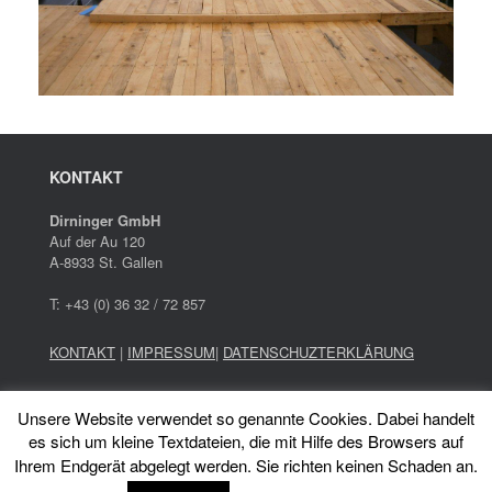
KONTAKT
Dirninger GmbH
Auf der Au 120
A-8933 St. Gallen
T: +43 (0) 36 32 / 72 857
KONTAKT
|
IMPRESSUM
|
DATENSCHUZTERKLÄRUNG
Holzbau erfordert umfassendes Wissen gewissenhafte
Unsere Website verwendet so genannte Cookies. Dabei handelt
Planung und präzises Arbeiten.
es sich um kleine Textdateien, die mit Hilfe des Browsers auf
Wir bieten Dachstühle, Carport, Terrassen, Zu- und
Ihrem Endgerät abgelegt werden. Sie richten keinen Schaden an.
Umbauten.